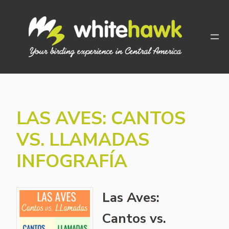
Skip
to
content
LAS AVES: CANTOS
VS. LLAMADAS
INFOGRAFÍA
Las Aves:
Cantos vs.