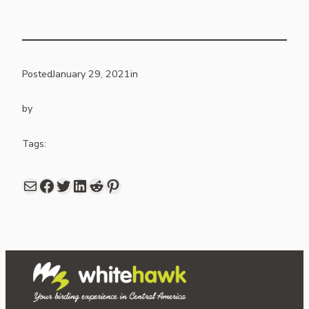
Posted
January 29, 2021
in
by
Tags:
Mail
Facebook
share link in twitter
LinkedIn
Reddit
Pinterest